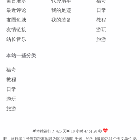
留言灌水
代办清单
猎奇
最近评论
我的足迹
日常
友圈鱼塘
我的装备
教程
友情链接
游玩
站长音乐
旅游
本站一些分类
猎奇
教程
日常
游玩
旅游
🌟本站运行了 426 天🌟
18 小时 47 分 20 秒
哇，旅行者 1 号当前距离地球 24026858681 千米，约为 160.607344 个天文单位 🚀