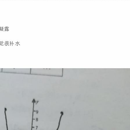
凝露
觉很补水