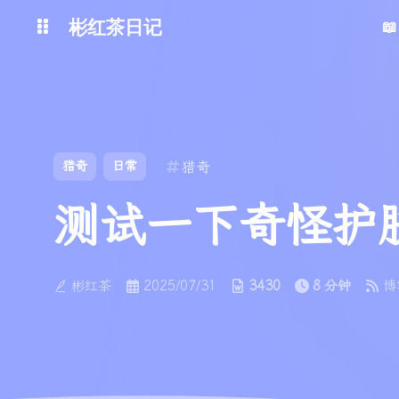
彬红茶日记

彬红茶影视
广州公交查询
猎奇
猎奇
日常
测试一下奇怪护
彬红茶
2025/07/31
3430
8 分钟
博