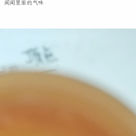
，闻闻里面的气味
1
6
2
3
1
生日
水文
无语
技术
螺蛳粉
这段时
是最
东西就
的状
加油
地狱
七月 2026
六月 2026