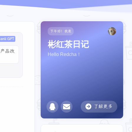
下午好！我是
ianli GPT
彬红茶日记
些产品改
Hello Redcha！
了解更多