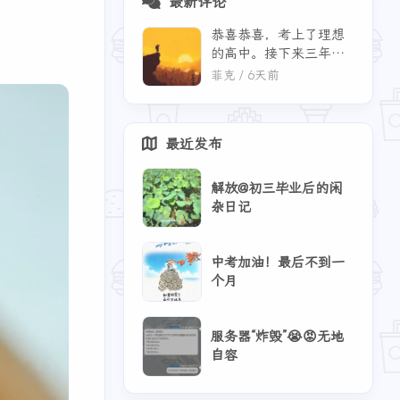
最新评论
恭喜恭喜，考上了理想
的高中。接下来三年继
3
2
2
测评
游戏
MC
续加油！你们的毕业活
菲克 /
6天前
动这么丰富，还有毕业
晚宴。贵州的风景确实
是漂亮，美得很。
最近发布
解放@初三毕业后的闲
杂日记
中考加油！最后不到一
个月
服务器“炸毁”😭😡无地
自容
三月 2026
二月 2026