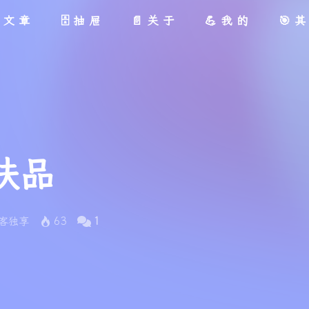
文章
🗄抽屉
📄关于
💪我的
🎯
肤品
客独享
63
1