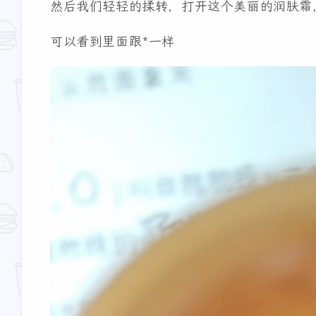
然后我们轻轻的揉转，打开这个美丽的润肤霜
可以看到里面跟*一样
菲克
刘郎
恭喜恭喜，考上了理想的高
确实是这样的 读书的
中。接下来三年继续加油！
光是最辛苦的 当然 也
你们的毕业活动这么丰富，
幸福的时候 能多学点
6天前
2026
还有毕业晚宴。贵州的风景
好好珍惜吧
确实是漂亮，美得很。
codex中转站
Huo
haha 那个点击分享但其实
恭喜恭喜，真羡慕年轻
没分享成功还被判定成功的
态啊，一去不复返了，
漏洞真的绝了，有点损但确
吧，少年
2026
2026
实聪明。不过最后还是得乖
乖加压缩参数，感觉你这一
番折腾下来也算是想到办法
彬红茶
彬红茶
了。
是的！小学现在已经无比怀
是的，高中也是非常的