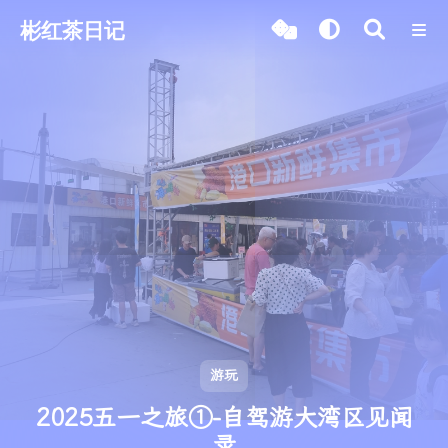
彬红茶日记
游玩
2025五一之旅①-自驾游大湾区见闻
录